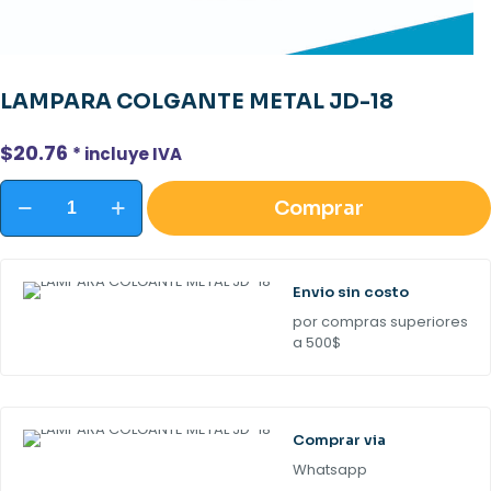
LAMPARA COLGANTE METAL JD-18
$
20.76
* incluye IVA
LAMPARA
Comprar
COLGANTE
METAL
JD-
18
cantidad
Envio sin costo
por compras superiores
a 500$
Comprar via
Whatsapp