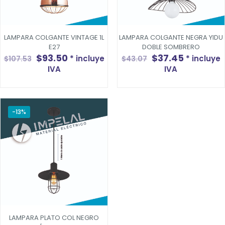
LAMPARA COLGANTE VINTAGE 1L
LAMPARA COLGANTE NEGRA YIDU
E27
DOBLE SOMBRERO
El
El
El
El
$
93.50
$
37.45
* incluye
* incluye
$
107.53
$
43.07
precio
precio
precio
precio
IVA
IVA
original
actual
original
actual
era:
es:
era:
es:
$107.53.
$93.50.
$43.07.
$37.45.
-13%
LAMPARA PLATO COL NEGRO