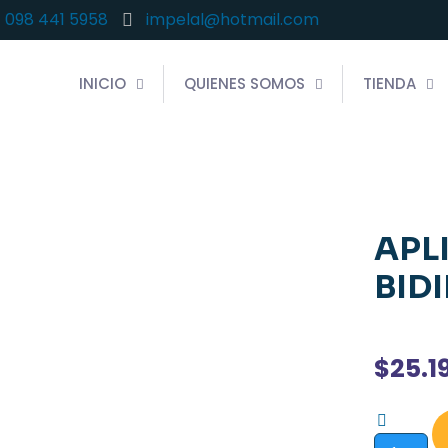
- 098 441 5958
impelal@hotmail.com
INICIO
QUIENES SOMOS
TIENDA
APL
BID
$
25.1
APLIQUE