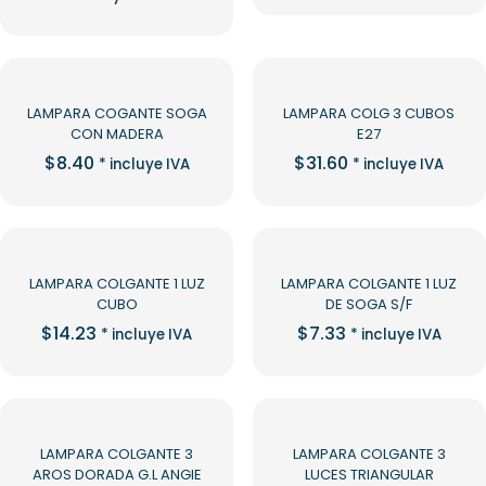
era:
es:
original
actual
$28.30.
$24.61.
era:
es:
$25.85.
$22.48.
LAMPARA COGANTE SOGA
LAMPARA COLG 3 CUBOS
CON MADERA
E27
$
8.40
$
31.60
* incluye IVA
* incluye IVA
LAMPARA COLGANTE 1 LUZ
LAMPARA COLGANTE 1 LUZ
CUBO
DE SOGA S/F
$
14.23
$
7.33
* incluye IVA
* incluye IVA
-13%
LAMPARA COLGANTE 3
LAMPARA COLGANTE 3
AROS DORADA G.L ANGIE
LUCES TRIANGULAR