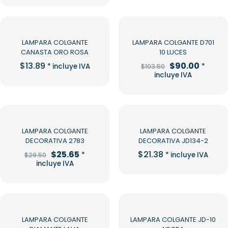
era:
es:
$30.00.
$26.09.
-13%
LAMPARA COLGANTE
LAMPARA COLGANTE D701
CANASTA ORO ROSA
10 LUCES
El
El
$
13.89
$
90.00
* incluye IVA
*
$
103.50
precio
precio
incluye IVA
original
actual
era:
es:
$103.50.
$90.00
-13%
LAMPARA COLGANTE
LAMPARA COLGANTE
DECORATIVA 2783
DECORATIVA JD134-2
El
El
$
25.65
$
21.38
*
* incluye IVA
$
29.50
precio
precio
incluye IVA
original
actual
era:
es:
$29.50.
$25.65.
-13%
LAMPARA COLGANTE
LAMPARA COLGANTE JD-10