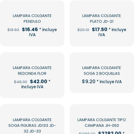
-13%
-13%
LAMPARA COLGANTE
LAMPARA COLGANTE
PENDULO
PLATO JD-21
El
El
El
El
$
16.46
$
17.50
* incluye
* incluye
$
18.93
$
20.13
precio
precio
precio
precio
IVA
IVA
original
actual
original
actual
era:
es:
era:
es:
$18.93.
$16.46.
$20.13.
$17.50.
-13%
LAMPARA COLGANTE
LAMPARA COLGANTE
REDONDA FLOR
SOGA 2 BOQUILLAS
El
El
$
42.00
$
9.20
*
* incluye IVA
$
48.30
precio
precio
incluye IVA
original
actual
era:
es:
$48.30.
$42.00.
-13%
LAMPARA COLGANTE
LAMPARA COLGANTE TIPO
SOGA FIGURAS JD133 JD-
CAMPANA JH-050
32 JD-33
El
El
$
2782.00
*
$
3199.00