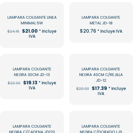
-13%
LAMPARA COLGANTE LINEA
LAMPARA COLGANTE
MINIMAL 5W
METAL JD-18
El
El
$
21.00
$
20.76
* incluye
* incluye IVA
$
24.15
precio
precio
IVA
original
actual
era:
es:
$24.15.
$21.00.
-13%
-13%
LAMPARA COLGANTE
LAMPARA COLGANTE
NEGRA 30CM JD-13
NEGRA 40CM C/REJILLA
JD-12
El
El
$
19.13
* incluye
$
22.00
precio
precio
El
El
$
17.39
IVA
* incluye
$
20.00
original
actual
precio
precio
IVA
era:
es:
original
actual
$22.00.
$19.13.
era:
es:
$20.00.
$17.39.
-13%
-13%
LAMPARA COLGANTE
LAMPARA COLGANTE
NEGRA C/CADENA JD120
NEGRA C/DORADO LJ11