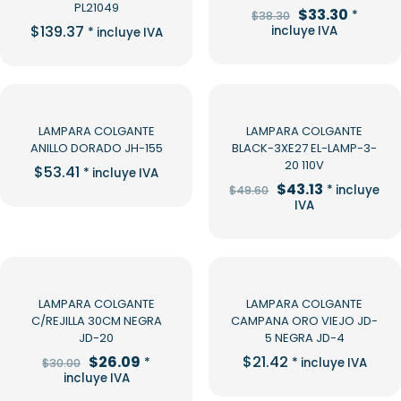
PL21049
El
El
$
33.30
*
$
38.30
precio
precio
$
139.37
incluye IVA
* incluye IVA
original
actual
era:
es:
$38.30.
$33.30.
-13%
LAMPARA COLGANTE
LAMPARA COLGANTE
ANILLO DORADO JH-155
BLACK-3XE27 EL-LAMP-3-
20 110V
$
53.41
* incluye IVA
El
El
$
43.13
* incluye
$
49.60
precio
precio
IVA
original
actual
era:
es:
$49.60.
$43.13.
-13%
LAMPARA COLGANTE
LAMPARA COLGANTE
C/REJILLA 30CM NEGRA
CAMPANA ORO VIEJO JD-
JD-20
5 NEGRA JD-4
El
El
$
26.09
$
21.42
*
* incluye IVA
$
30.00
precio
precio
incluye IVA
original
actual