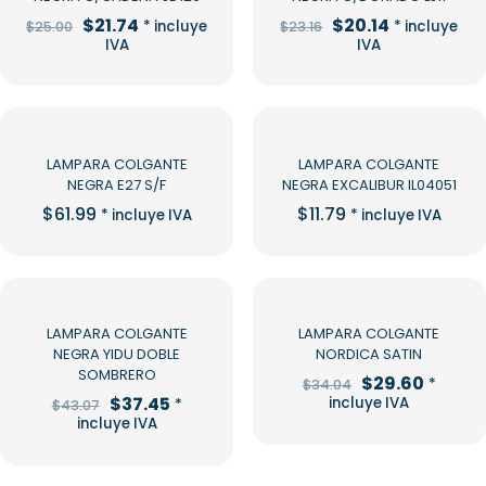
El
El
El
El
$
21.74
$
20.14
* incluye
* incluye
$
25.00
$
23.16
precio
precio
precio
precio
IVA
IVA
original
actual
original
actual
era:
es:
era:
es:
$25.00.
$21.74.
$23.16.
$20.14.
LAMPARA COLGANTE
LAMPARA COLGANTE
NEGRA E27 S/F
NEGRA EXCALIBUR IL04051
$
61.99
$
11.79
* incluye IVA
* incluye IVA
-13%
-13%
LAMPARA COLGANTE
LAMPARA COLGANTE
NEGRA YIDU DOBLE
NORDICA SATIN
SOMBRERO
El
El
$
29.60
*
$
34.04
precio
precio
El
El
$
37.45
incluye IVA
*
$
43.07
original
actual
precio
precio
incluye IVA
era:
es:
original
actual
$34.04.
$29.60
era:
es:
$43.07.
$37.45.