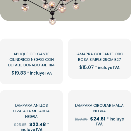
APLIQUE COLGANTE
LAMAPRA COLGANTE ORO
CILINDRICO NEGRO CON
ROSA SIMPLE 25CM E27
DETALLE DORADO JJL-1114
$
15.07
* incluye IVA
$
19.83
* incluye IVA
-13%
-13%
LAMPARA ANILLOS
LAMPARA CIRCULAR MALLA
OVALADA METALICA
NEGRA
NEGRA
El
El
$
24.61
* incluye
$
28.30
precio
precio
El
El
$
22.48
IVA
*
$
25.85
original
actual
precio
precio
incluye IVA