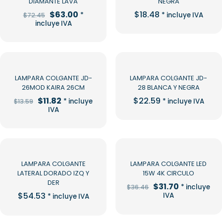
DIAMANTE LAVA
NEGRA
El
El
$
63.00
$
18.48
*
* incluye IVA
$
72.45
precio
precio
incluye IVA
original
actual
era:
es:
$72.45.
$63.00.
-13%
LAMPARA COLGANTE JD-
LAMPARA COLGANTE JD-
26MOD KAIRA 26CM
28 BLANCA Y NEGRA
El
El
$
11.82
$
22.59
* incluye
* incluye IVA
$
13.59
precio
precio
IVA
original
actual
era:
es:
$13.59.
$11.82.
-13%
LAMPARA COLGANTE
LAMPARA COLGANTE LED
LATERAL DORADO IZQ Y
15W 4K CIRCULO
DER
El
El
$
31.70
* incluye
$
36.46
precio
precio
$
54.53
IVA
* incluye IVA
original
actual
era:
es:
$36.46.
$31.70.