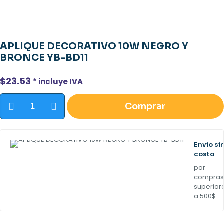
APLIQUE DECORATIVO 10W NEGRO Y
BRONCE YB-BD11
$
23.53
* incluye IVA
APLIQUE
Comprar
DECORATIVO
10W
NEGRO
Y
BRONCE
Envio si
YB-
costo
BD11
por
cantidad
compras
superior
a 500$