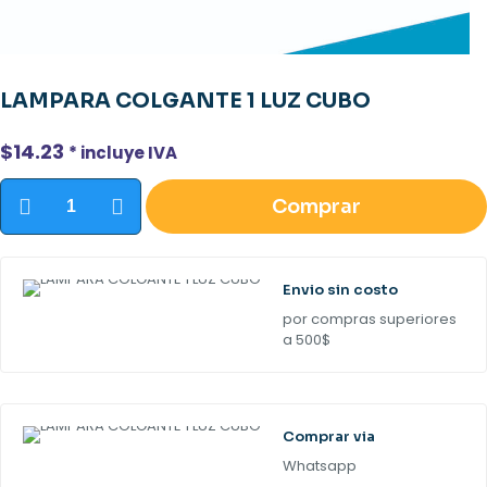
LAMPARA COLGANTE 1 LUZ CUBO
$
14.23
* incluye IVA
LAMPARA
Comprar
COLGANTE
1
LUZ
CUBO
cantidad
Envio sin costo
por compras superiores
a 500$
Comprar via
Whatsapp