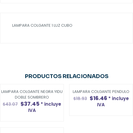
LAMPARA COLGANTE 1 LUZ CUBO
PRODUCTOS RELACIONADOS
LAMPARA COLGANTE NEGRA YIDU
LAMPARA COLGANTE PENDULO
-13%
-13%
El
El
DOBLE SOMBRERO
$
16.46
* incluye
$
18.93
El
El
precio
precio
$
37.45
* incluye
$
43.07
IVA
precio
precio
original
actual
IVA
original
actual
era:
es:
era:
es:
$18.93.
$16.46.
$43.07.
$37.45.