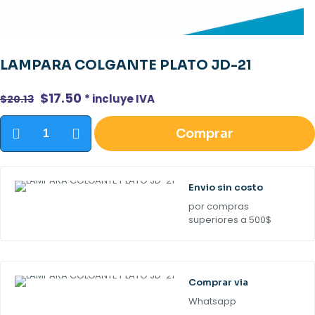
LAMPARA COLGANTE PLATO JD-21
El
El
$
17.50
* incluye IVA
$
20.13
precio
precio
LAMPARA
original
actual
Comprar
COLGANTE
era:
es:
PLATO
$20.13.
$17.50.
JD-
21
cantidad
Envio sin costo
por compras
superiores a 500$
Comprar via
Whatsapp