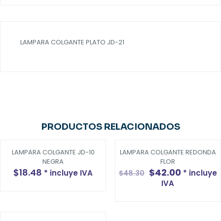
LAMPARA COLGANTE PLATO JD-21
PRODUCTOS RELACIONADOS
LAMPARA COLGANTE JD-10
LAMPARA COLGANTE REDONDA
-13%
NEGRA
FLOR
El
El
$
18.48
$
42.00
* incluye IVA
* incluye
$
48.30
precio
precio
IVA
original
actual
era:
es:
$48.30.
$42.00.