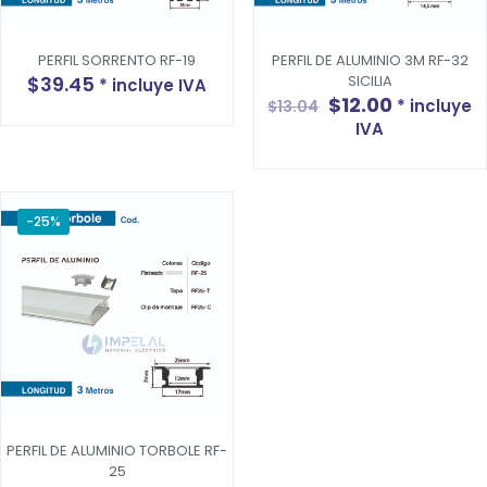
PERFIL SORRENTO RF-19
PERFIL DE ALUMINIO 3M RF-32
$
39.45
SICILIA
* incluye IVA
El
El
$
12.00
* incluye
$
13.04
precio
precio
IVA
original
actual
era:
es:
$13.04.
$12.00.
-25%
PERFIL DE ALUMINIO TORBOLE RF-
25