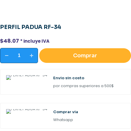
PERFIL PADUA RF-34
$
48.07
* incluye IVA
PERFIL
Comprar
PADUA
RF-
34
cantidad
Envio sin costo
por compras superiores a 500$
Comprar via
Whatsapp