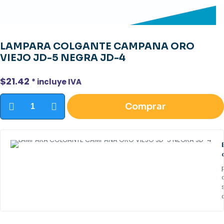
LAMPARA COLGANTE CAMPANA ORO
VIEJO JD-5 NEGRA JD-4
$
21.42
* incluye IVA
LAMPARA
Comprar
COLGANTE
CAMPANA
ORO
VIEJO
JD-
5
NEGRA
JD-
4
cantidad